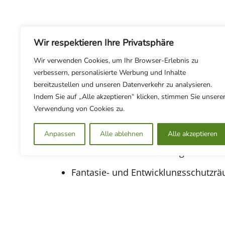
Wir respektieren Ihre Privatsphäre
Waldorfpädagogik
Wir verwenden Cookies, um Ihr Browser-Erlebnis zu
Die Naturkinder Kienwerder arbeiten
wal
verbessern, personalisierte Werbung und Inhalte
Grundgedanken der Waldorfpädagogik unte
bereitzustellen und unseren Datenverkehr zu analysieren.
Vertiefungsimpulse in der gemeinsamen
Indem Sie auf „Alle akzeptieren“ klicken, stimmen Sie unsere
Verwendung von Cookies zu.
Wir achten auf:
Rhythmus in Tag, Woche und Jahr
Anpassen
Alle ablehnen
Alle akzeptieren
authentische und wesensgerechte Bi
Fantasie- und Entwicklungsschutzr
natürliche, sinnesanregende Spiel- 
und vor allem:
eine gleichwürdige