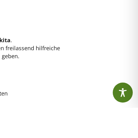
kita
.
 freilassend hilfreiche
 geben.
ten
on Alter und Entwicklungsstand.