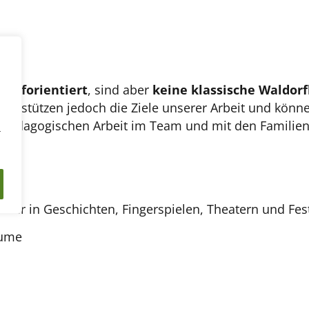
dorforientiert
, sind aber
keine klassische Waldorf
rstützen jedoch die Ziele unserer Arbeit und können
 pädagogischen Arbeit im Team und mit den Familien
r
lder in Geschichten, Fingerspielen, Theatern und Fes
äume
und Ausstattungsmaterialien
 Begegnung von Mensch zu Mensch – unabhängig v