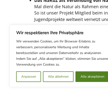
Das NaKuZ als Verbindung von Na
Mal dient die Natur als Rahmen eine
So ist unser Projekt Mitglied beim i
Jugendprojekte weltweit vernetzt und
Das NaKuZ als Outdoor-Begegnung
Wir respektieren Ihre Privatsphäre
Es öffnet sich für die Besucher als
begegnen können.
Wir verwenden Cookies, um Ihr Browser-Erlebnis zu
verbessern, personalisierte Werbung und Inhalte
So werden Brücken gebaut zwischen
bereitzustellen und unseren Datenverkehr zu analysieren.
bei regelmäßigen kleineren Veransta
Indem Sie auf „Alle akzeptieren“ klicken, stimmen Sie unsere
Das NaKuZ als inklusiver und nac
Verwendung von Cookies zu.
Hier werden zukünftig Fortbildung
Anpassen
Alle ablehnen
Alle akzeptieren
Zielgruppen